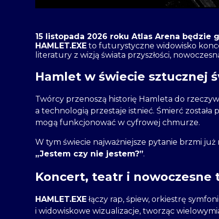
15 listopada 2026 roku Atlas Arena będzi
HAMLET.EXE
to futurystyczne widowisko konce
literatury z wizją świata przyszłości, nowocze
Hamlet w świecie sztucznej 
Twórcy przenoszą historię Hamleta do rzeczywi
a technologią przestaje istnieć. Śmierć został
mogą funkcjonować w cyfrowej chmurze.
W tym świecie najważniejsze pytanie brzmi już n
„Jestem czy nie jestem?”
.
Koncert, teatr i nowoczesne 
HAMLET.EXE
łączy rap, śpiew, orkiestrę symfon
i widowiskowe wizualizacje, tworząc wielowym