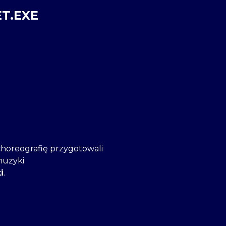
ET.EXE
 choreografię przygotowali
muzyki
i
.