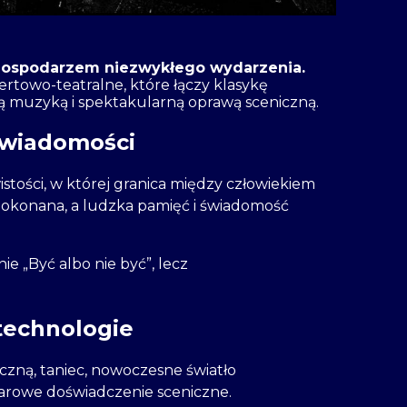
e gospodarzem niezwykłego wydarzenia.
rtowo-teatralne, które łączy klasykę
sną muzyką i spektakularną oprawą sceniczną.
świadomości
stości, w której granica między człowiekiem
a pokonana, a ludzka pamięć i świadomość
ie „Być albo nie być”, lecz
technologie
iczną, taniec, nowoczesne światło
iarowe doświadczenie sceniczne.