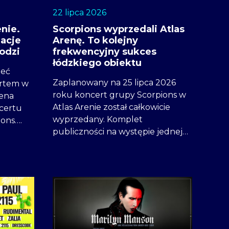
22 lipca 2026
nie.
Scorpions wyprzedali Atlas
acje
Arenę. To kolejny
odzi
frekwencyjny sukces
łódzkiego obiektu
ieć
Zaplanowany na 25 lipca 2026
ertem w
roku koncert grupy Scorpions w
rena
Atlas Arenie został całkowicie
certu
wyprzedany. Komplet
ions….
publiczności na występie jednej…