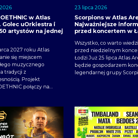
 2026
23 lipca 2026
OETHNIC w Atlas
Scorpions w Atlas Are
 Golec uOrkiestra i
Najważniejsze inform
50 artystów na jednej
przed koncertem w Ł
Wszystko, co warto wiedz
arca 2027 roku Atlas
przed niedzielnym konc
anie się miejscem
Łodzi Już 25 lipca Atlas A
kłego muzycznego
będzie gospodarzem kon
a tradycji z
legendarnej grupy Scorp
snością. Projekt
ETHNIC połączy na…