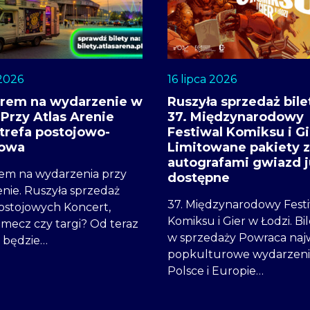
 2026
16 lipca 2026
rem na wydarzenie w
Ruszyła sprzedaż bil
 Przy Atlas Arenie
37. Międzynarodowy
strefa postojowo-
Festiwal Komiksu i Gi
sowa
Limitowane pakiety z
autografami gwiazd j
m na wydarzenia przy
dostępne
enie. Ruszyła sprzedaż
37. Międzynarodowy Fest
postojowych Koncert,
Komiksu i Gier w Łodzi. Bil
, mecz czy targi? Od teraz
w sprzedaży Powraca naj
i będzie…
popkulturowe wydarzeni
Polsce i Europie…