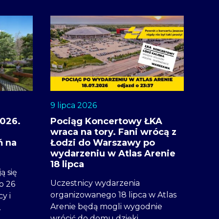
9 lipca 2026
2026.
Pociąg Koncertowy ŁKA
wraca na tory. Fani wrócą z
ń na
Łodzi do Warszawy po
wydarzeniu w Atlas Arenie
18 lipca
ą się
Uczestnicy wydarzenia
o 26
organizowanego 18 lipca w Atlas
y i
Arenie będą mogli wygodnie
…
wrócić do domu dzięki