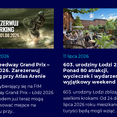
 2026
11 lipca 2026
eedway Grand Prix –
603. urodziny Łodzi 
026. Zarezerwuj
Ponad 80 atrakcji,
g przy Atlas Arenie
wycieczek i wydarze
wyjątkowy weekend
ybierający się na FIM
603. urodziny Łodzi zbliżaj
y Grand Prix – Łódź 2026
wielkimi krokami. Od 24 d
dem już teraz mogą
lipca 2026 roku mieszkańc
wować miejsce na
turyści będą mogli wziąć
u przy…