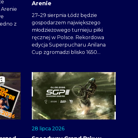
ce
Arenie
 Arenie
27–29 sierpnia Łódź będzie
we
gospodarzem największego
 jedno z
młodzieżowego turnieju piłki
ręcznej w Polsce. Rekordowa
edycja Superpucharu Anilana
Cup zgromadzi blisko 1650…
28 lipca 2026