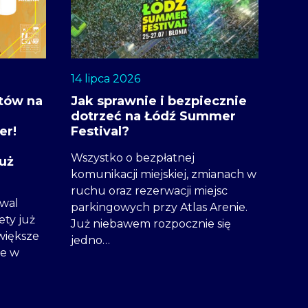
14 lipca 2026
etów na
Jak sprawnie i bezpiecznie
dotrzeć na Łódź Summer
er!
Festival?
Wszystko o bezpłatnej
uż
komunikacji miejskiej, zmianach w
ruchu oraz rezerwacji miejsc
iwal
parkingowych przy Atlas Arenie.
ety już
Już niebawem rozpocznie się
większe
jedno…
e w