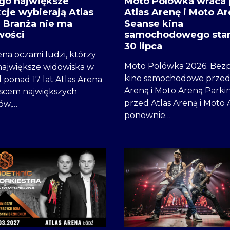
go największe
Moto Polówka wraca 
cje wybierają Atlas
Atlas Arenę i Moto Ar
 Branża nie ma
Seanse kina
wości
samochodowego star
30 lipca
ena oczami ludzi, którzy
Moto Polówka 2026. Bezp
największe widowiska w
kino samochodowe przed 
 ponad 17 lat Atlas Arena
Areną i Moto Areną Parki
jscem największych
przed Atlas Areną i Moto
ów,…
ponownie…