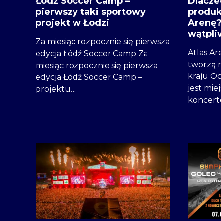
Łódź Soccer Camp –
Dlacze
pierwszy taki sportowy
produk
projekt w Łodzi
Arenę?
wątpli
Za miesiąc rozpocznie się pierwsza
Atlas Ar
edycja Łódź Soccer Camp Za
tworzą 
miesiąc rozpocznie się pierwsza
kraju Od
edycja Łódź Soccer Camp –
jest mie
projektu…
koncert