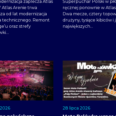
dernizacja zaplecza Atlas
Superpuchar Polski w pił
 Atlas Arenie trwa
ręcznej ponownie w Atlas
za od lat modernizacja
Dwa mecze, cztery topo
a technicznego. Remont
drużyny, tysiące kibiców i
e’u oraz strefy
największych…
wki…
 2026
28 lipca 2026