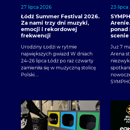
27 lipca 2026
23 lipca
Łódź Summer Festival 2026.
SYMPH
Za nami trzy dni muzyki,
Arenie.
emocji i rekordowej
ponad 
frekwencji
scenie
Urodziny Łodzi w rytmie
Już 7 m
największych gwiazd W dniach
Arena st
24–26 lipca Łódź po raz czwarty
niezwy
zamieniła się w muzyczną stolicę
spotkani
Polski….
nowocze
SYMPHO