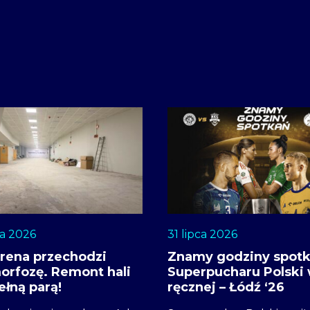
ia 2026
31 lipca 2026
Arena przechodzi
Znamy godziny spot
rfozę. Remont hali
Superpucharu Polski 
ełną parą!
ręcznej – Łódź ‘26