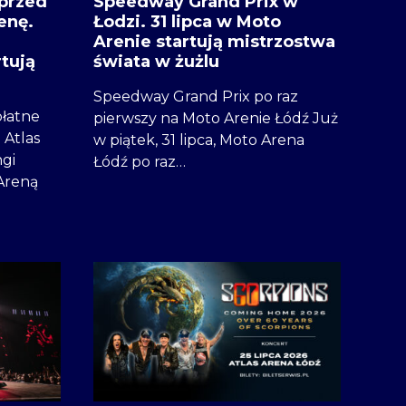
przed
Speedway Grand Prix w
enę.
Łodzi. 31 lipca w Moto
Arenie startują mistrzostwa
tują
świata w żużlu
Speedway Grand Prix po raz
łatne
pierwszy na Moto Arenie Łódź Już
Atlas
w piątek, 31 lipca, Moto Arena
ngi
Łódź po raz…
 Areną