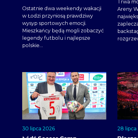
Trwa mo
Ostatnie dwa weekendy wakacji
Areny W
w Łodzi przyniosą prawdziwy
najwięks
wysyp sportowych emocji.
zaplecz
Mieszkańcy będą mogli zobaczyć
backstag
legendy futbolu i najlepsze
rozgrze
polskie…
30 lipca 2026
28 lipca