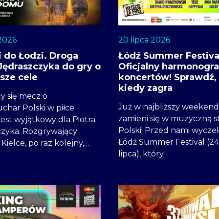
 2026
20 lipca 2026
i do Łodzi. Droga
Łódź Summer Festiva
 Jędraszczyka do gry o
Oficjalny harmonogr
sze cele
koncertów! Sprawdź, 
kiedy zagra
cy się mecz o
Już w najbliższy weekend
char Polski w piłce
zamieni się w muzyczną st
jest wyjątkowy dla Piotra
Polski! Przed nami wycze
czyka. Rozgrywający
Łódź Summer Festival (2
 Kielce, po raz kolejny,…
lipca), który…