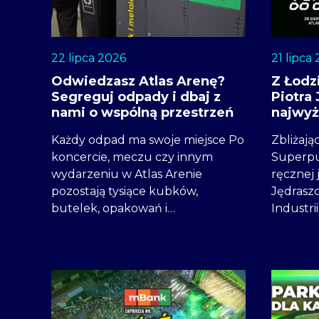
22 lipca 2026
21 lipca
Odwiedzasz Atlas Arenę?
Z Łodz
Segreguj odpady i dbaj z
Piotra
nami o wspólną przestrzeń
najwyż
Każdy odpad ma swoje miejsce Po
Zbliżają
koncercie, meczu czy innym
Superpu
wydarzeniu w Atlas Arenie
ręcznej 
pozostają tysiące kubków,
Jędrasz
butelek, opakowań i…
Industrii