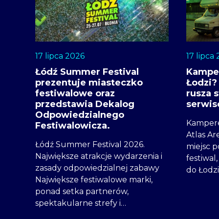
17 lipca 2026
17 lipca
Łódź Summer Festival
Kampe
prezentuje miasteczko
Łodzi?
festiwalowe oraz
rusza 
przedstawia Dekalog
serwi
Odpowiedzialnego
Kampere
Festiwalowicza.
Atlas Ar
Łódź Summer Festival 2026.
miejsc 
Największe atrakcje wydarzenia i
festiwal
zasady odpowiedzialnej zabawy
do Łodz
Największe festiwalowe marki,
ponad setka partnerów,
spektakularne strefy i…