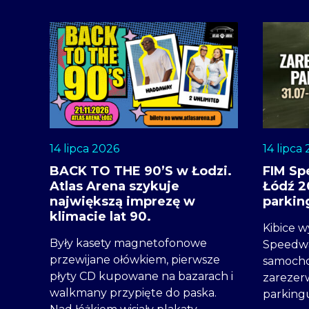
14 lipca 2026
14 lipca
BACK TO THE 90’S w Łodzi.
FIM Sp
Atlas Arena szykuje
Łódź 2
największą imprezę w
parkin
klimacie lat 90.
Kibice w
Były kasety magnetofonowe
Speedwa
przewijane ołówkiem, pierwsze
samocho
płyty CD kupowane na bazarach i
zarezer
walkmany przypięte do paska.
parking