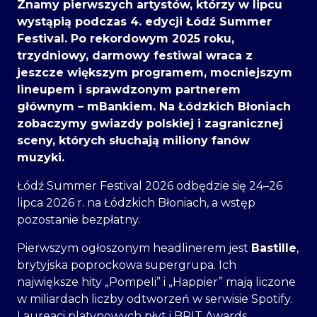
Znamy pierwszych artystów, którzy w lipcu
wystąpią podczas 4. edycji Łódź Summer
Festival. Po rekordowym 2025 roku,
trzydniowy, darmowy festiwal wraca z
jeszcze większym programem, mocniejszym
lineupem i sprawdzonym partnerem
głównym – mBankiem. Na Łódzkich Błoniach
zobaczymy gwiazdy polskiej i zagranicznej
sceny, których słuchają miliony fanów
muzyki.
Łódź Summer Festival 2026 odbędzie się 24–26
lipca 2026 r. na Łódzkich Błoniach, a wstęp
pozostanie bezpłatny.
Pierwszym ogłoszonym headlinerem jest
Bastille
,
brytyjska poprockowa supergrupa. Ich
największe hity „PompeIi” i „Happier” mają liczone
w miliardach liczby odtworzeń w serwisie Spotify.
Laureaci platynowych płyt i BRIT Awards