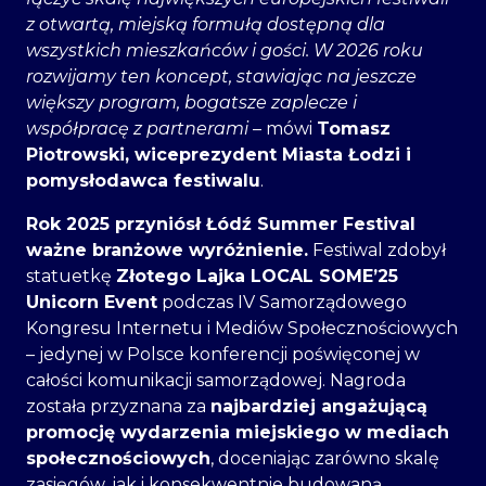
z otwartą, miejską formułą dostępną dla
wszystkich mieszkańców i gości. W 2026 roku
rozwijamy ten koncept, stawiając na jeszcze
większy program, bogatsze zaplecze i
współpracę z partnerami
– mówi
Tomasz
Piotrowski, wiceprezydent Miasta Łodzi i
pomysłodawca festiwalu
.
Rok 2025 przyniósł Łódź Summer Festival
ważne branżowe wyróżnienie.
Festiwal zdobył
statuetkę
Złotego Lajka LOCAL SOME’25
Unicorn Event
podczas IV Samorządowego
Kongresu Internetu i Mediów Społecznościowych
– jedynej w Polsce konferencji poświęconej w
całości komunikacji samorządowej. Nagroda
została przyznana za
najbardziej angażującą
promocję wydarzenia miejskiego w mediach
społecznościowych
, doceniając zarówno skalę
zasięgów, jak i konsekwentnie budowaną