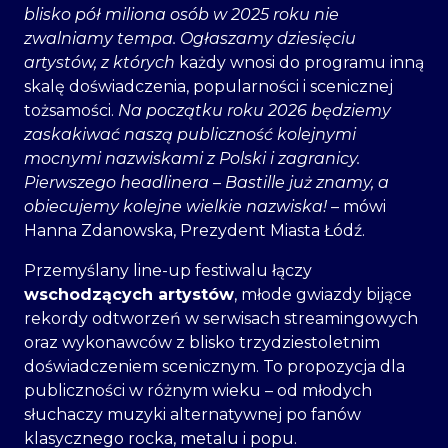
blisko pół miliona osób w 2025 roku nie
zwalniamy tempa. Ogłaszamy dziesięciu
artystów, z których
każdy wnosi do programu inną
skalę doświadczenia, popularności i scenicznej
tożsamości.
Na początku roku 2026 będziemy
zaskakiwać naszą publiczność kolejnymi
mocnymi nazwiskami z Polski i zagranicy.
Pierwszego headlinera – Bastille już znamy, a
obiecujemy kolejne wielkie nazwiska!
– mówi
Hanna Zdanowska, Prezydent Miasta Łódź.
Przemyślany line-up festiwalu łączy
wschodzących artystów
, młode gwiazdy bijące
rekordy odtworzeń w serwisach streamingowych
oraz wykonawców z blisko trzydziestoletnim
doświadczeniem scenicznym. To propozycja dla
publiczności w różnym wieku – od młodych
słuchaczy muzyki alternatywnej po fanów
klasycznego rocka, metalu i popu.