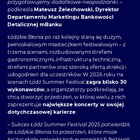
przygotowujemy dodatkowe niespodzianki.
–
podkreśla
Mateusz Żelechowski, Dyrektor
Departamentu Marketingu Bankowości
Detalicznej mBanku
Łódzkie Błonia po raz kolejny staną się dużym,
pełnoskalowym miasteczkiem festiwalowym – z
trzema scenami, rozbudowanymi strefami
gastronomicznymi, infrastrukturą techniczną,
strefami partnerów oraz szeroką ofertą atrakcji i
udogodnień dla uczestników. W 2026 roku na
scenach Łódź Summer Festival
zagra blisko 30
wykonawców
, a organizatorzy podkreślają, że
chcą stworzyć przestrzeń, w której wielu z nich
zaprezentuje
największe koncerty w swojej
dotychczasowej karierze
.
– Sukces Łódź Summer Festival 2025 potwierdził,
że Łódzkie Błonia to przestrzeń, która może
łączyć skalę największych europejskich festiwali