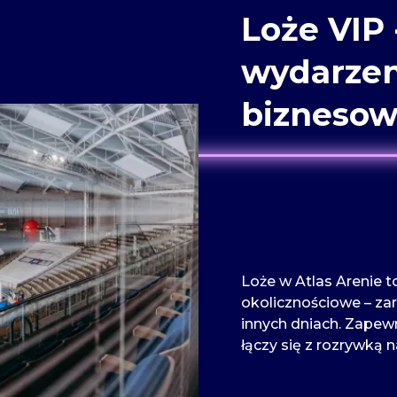
Loże VIP 
wydarzen
bizneso
Loże w Atlas Arenie t
okolicznościowe – zar
innych dniach. Zapew
łączy się z rozrywką