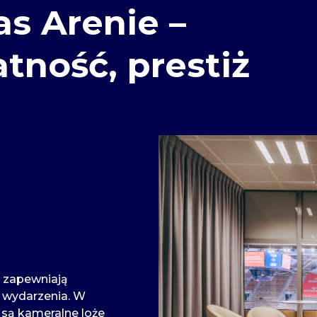
as Arenie –
tność, prestiż
e zapewniają
 wydarzenia. W
 są kameralne loże