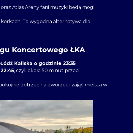
j oraz Atlas Areny fani muzyki będą mogli
 w korkach. To wygodna alternatywa dla
iągu Koncertowego ŁKA
i
Łódź Kaliska o godzinie 23:35
.
o
22:45
, czyli około 50 minut przed
okojnie dotrzeć na dworzec i zająć miejsca w