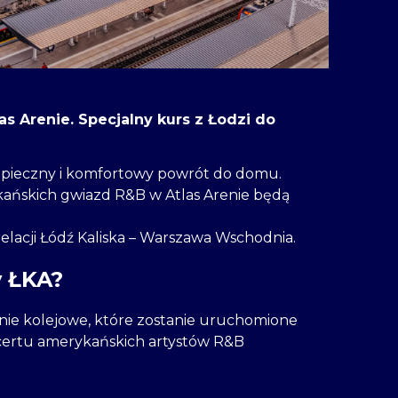
s Arenie. Specjalny kurs z Łodzi do
zpieczny i komfortowy powrót do domu.
kańskich gwiazd R&B w Atlas Arenie będą
acji Łódź Kaliska – Warszawa Wschodnia.
y ŁKA?
ie kolejowe, które zostanie uruchomione
ncertu amerykańskich artystów R&B