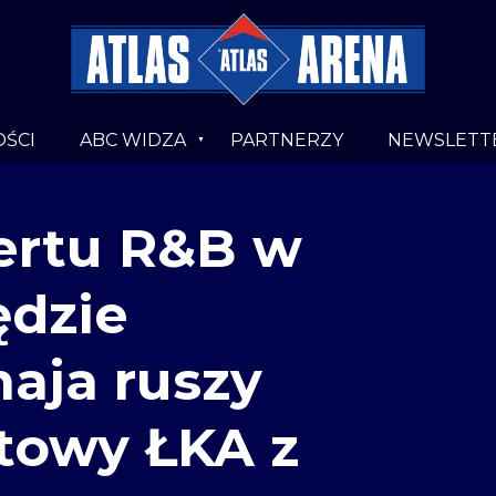
ŚCI
ABC WIDZA
PARTNERZY
NEWSLETT
ertu R&B w
ędzie
maja ruszy
towy ŁKA z