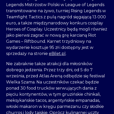
Legends Mistrzostw Polski w League of Legends
transmitowane na żywo, turniej Rising Legends w
Teamfight Tactics z pulą nagród sięgającą 13 000
euro, a także międzynarodowy konkurs cosplay
Heroes of Cosplay. Uczestnicy będą mogli również
jako pierwsi zagrać w nową grę karcianą Riot
Games – Riftbound. Karnet trzydniowy na
wydarzenie kosztuje 95 zł i dostępny jest w
sprzedaży na stronie
eBilet.pl
.
Nie zabraknie także atrakcji dla miłośników
dobrego jedzenia. Przez trzy dni, od 5 do 7
września, przed Atlas Areną odbędzie się festiwal
Wielka Szama. Na uczestników czekać będzie
ponad 30 food trucków serwujących dania z
pięciu kontynentów, w tym gruzińskie chinkali,
meksykańskie tacos, argentyńskie empanadas,
włoski makaron w kręgu parmezanu czy słodkie
churros i lody tajskie. Oprócz kulinarnej uczty