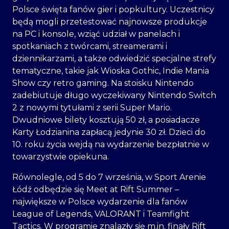
Polsce święta fanów gier i popkultury. Uczestnicy
będą mogli przetestować najnowsze produkcje
na PC i konsole, wziąć udział w panelach i
spotkaniach z twórcami, streamerami i
dziennikarzami, a także odwiedzić specjalne strefy
tematyczne, takie jak Wioska Gothic, Indie Mania
Show czy retro gaming. Na stoisku Nintendo
zadebiutuje długo wyczekiwany Nintendo Switch
2 z nowymi tytułami z serii Super Mario.
Dwudniowe bilety kosztują 50 zł, a posiadacze
Karty Łodzianina zapłacą jedynie 30 zł. Dzieci do
10. roku życia wejdą na wydarzenie bezpłatnie w
towarzystwie opiekuna.
Równolegle, od 5 do 7 września, w Sport Arenie
Łódź odbędzie się Meet at Rift Summer –
największe w Polsce wydarzenie dla fanów
League of Legends, VALORANT i Teamfight
Tactics. W programie znalazły się m.in. finały Rift