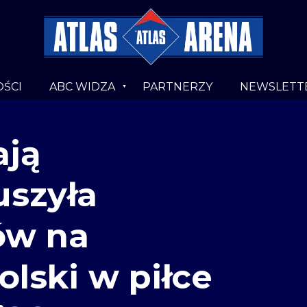
ŚCI
ABC WIDZA
PARTNERZY
NEWSLETT
ają
uszyła
ów na
lski w piłce