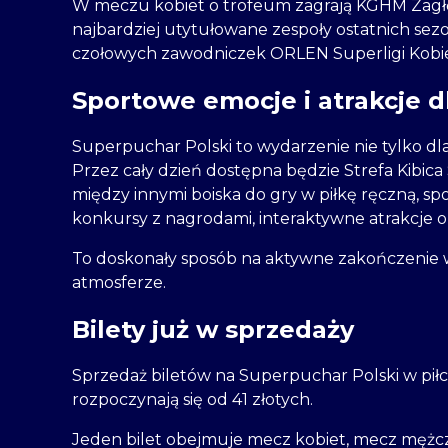
W meczu kobiet o trofeum zagrają KGHM Zagłęb
najbardziej utytułowane zespoły ostatnich sez
czołowych zawodniczek ORLEN Superligi Kobie
Sportowe emocje i atrakcje d
Superpuchar Polski to wydarzenie nie tylko dla
Przez cały dzień dostępna będzie Strefa Kibi
między innymi boiska do gry w piłkę ręczną, spo
konkursy z nagrodami, interaktywne atrakcje o
To doskonały sposób na aktywne zakończenie wa
atmosferze.
Bilety już w sprzedaży
Sprzedaż biletów na Superpuchar Polski w piłce
rozpoczynają się od 41 złotych.
Jeden bilet obejmuje mecz kobiet, mecz mężcz