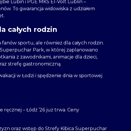
ie Lubin i PGE MKS El-Volt Lublin –
onów. To gwarancja widowiska z udziałem
t.
la całych rodzin
 fanów sportu, ale również dla całych rodzin.
ca Superpuchar Park, w której zaplanowano
tkania z zawodnikami, animacje dla dzieci,
raz strefę gastronomiczną.
kacji w Łodzi i spędzenie dnia w sportowej
 ręcznej – Łódź ’26 już trwa. Ceny
yzn oraz wstęp do Strefy Kibica Superpuchar