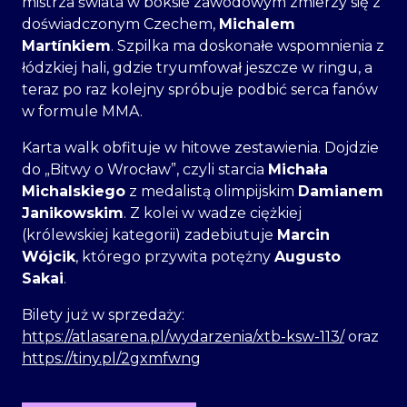
mistrza świata w boksie zawodowym zmierzy się z
doświadczonym Czechem,
Michalem
Martínkiem
. Szpilka ma doskonałe wspomnienia z
łódzkiej hali, gdzie tryumfował jeszcze w ringu, a
teraz po raz kolejny spróbuje podbić serca fanów
w formule MMA.
Karta walk obfituje w hitowe zestawienia. Dojdzie
do „Bitwy o Wrocław”, czyli starcia
Michała
Michalskiego
z medalistą olimpijskim
Damianem
Janikowskim
. Z kolei w wadze ciężkiej
(królewskiej kategorii) zadebiutuje
Marcin
Wójcik
, którego przywita potężny
Augusto
Sakai
.
Bilety już w sprzedaży:
https://atlasarena.pl/wydarzenia/xtb-ksw-113/
oraz
https://tiny.pl/2gxmfwng