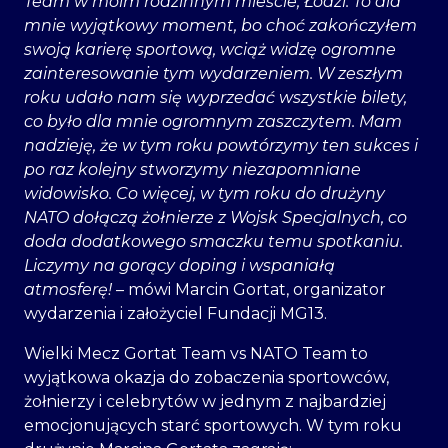
Team w moim rodzinnym mieście, Łodzi. To dla
mnie wyjątkowy moment, bo choć zakończyłem
swoją karierę sportową, wciąż widzę ogromne
zainteresowanie tym wydarzeniem. W zeszłym
roku udało nam się wyprzedać wszystkie bilety,
co było dla mnie ogromnym zaszczytem. Mam
nadzieję, że w tym roku powtórzymy ten sukces i
po raz kolejny stworzymy niezapomniane
widowisko. Co więcej, w tym roku do drużyny
NATO dołączą żołnierze z Wojsk Specjalnych, co
doda dodatkowego smaczku temu spotkaniu.
Liczymy na gorący doping i wspaniałą
atmosferę!
– mówi Marcin Gortat, organizator
wydarzenia i założyciel Fundacji MG13.
Wielki Mecz Gortat Team vs NATO Team to
wyjątkowa okazja do zobaczenia sportowców,
żołnierzy i celebrytów w jednym z najbardziej
emocjonujących starć sportowych. W tym roku