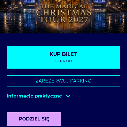
KUP BILET
CENA OD
Biletyna
ZAREZERWUJ PARKING
Informacje praktyczne
Szatnia
tak
Parking
tak
PODZIEL SIĘ