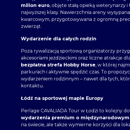
milion euro
, objęte stałą opieką weterynarzy 
najwyższej klasy. Nawierzchnia areny wysypana
kwarcowym, przygotowywana z ogromną precyz
zwierząt.
Wydarzenie dla całych rodzin
Poza rywalizacją sportową organizatorzy przy
akcesoriami jeździeckimi oraz liczne atrakcje dl
bezpłatna strefa Hobby Horse
, w której najm
parkurach i aktywnie spędzić czas. To propozycj
wydarzeniem rodzinnym – nawet dla tych, którz
kontaktu.
Łódź na sportowej mapie Europy
Perlage CAVALIADA Tour w Łodzi to kolejny dow
wydarzenia premium o międzynarodowym 
na świecie, ale także wymierne korzyści dla lok