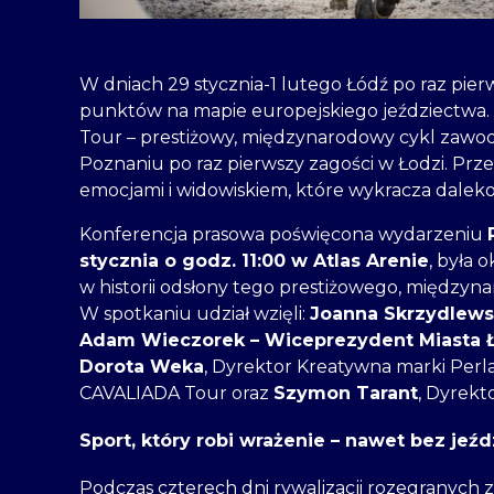
W dniach 29 stycznia-1 lutego Łódź po raz pier
punktów na mapie europejskiego jeździectwa.
Tour – prestiżowy, międzynarodowy cykl zawodó
Poznaniu po raz pierwszy zagości w Łodzi. Prze
emocjami i widowiskiem, które wykracza dalek
Konferencja prasowa poświęcona wydarzeniu
stycznia o godz. 11:00 w Atlas Arenie
, była 
w historii odsłony tego prestiżowego, międzyn
W spotkaniu udział wzięli:
Joanna Skrzydlews
Adam Wieczorek – Wiceprezydent Miasta 
Dorota Weka
, Dyrektor Kreatywna marki Perl
CAVALIADA Tour oraz
Szymon Tarant
, Dyrekt
Sport, który robi wrażenie – nawet bez je
Podczas czterech dni rywalizacji rozegranych 