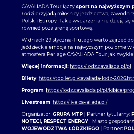
CAVALIADA Tour łączy
sport na najwyższym p
Łodzi przyjadą miłośnicy jeździectwa, zawodnicy,
Polski i Europy. Takie wydarzenia nie dzieją si
również poza areną sportową.
W dniach 29 stycznia-1 lutego warto zajrzeć do
jeździeckie emocje na najwyższym poziomie w 
atmosfera Perlage CAVALIADA Tour jak zwykl
Więcej informacji:
https://lodz.cavaliada.pl/pl
Bilety
:
https://tobilet.pl/cavaliada-lodz-2026.ht
Program
:
https://lodz.cavaliada.pl/pl/kibice/
Livestream
:
https://live.cavaliada.pl/
Organizator:
GRUPA MTP
| Partner tytularny:
NOTECI, RESPECT ENERGY
| Miasto gospodarz
WOJEWÓDZTWA ŁÓDZKIEGO
| Partner:
POL