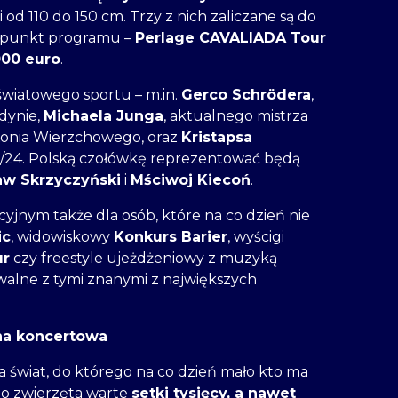
 od 110 do 150 cm. Trzy z nich zaliczane są do
y punkt programu –
Perlage CAVALIADA Tour
000 euro
.
wiatowego sportu – m.in.
Gerco Schrödera
,
dynie,
Michaela Junga
, aktualnego mistrza
Konia Wierzchowego, oraz
Kristapsa
/24. Polską czołówkę reprezentować będą
aw Skrzyczyński
i
Mściwoj Kiecoń
.
jnym także dla osób, które na co dzień nie
ic
, widowiskowy
Konkurs Barier
, wyścigi
ur
czy freestyle ujeżdżeniowy z muzyką
walne z tymi znanymi z największych
ena koncertowa
a świat, do którego na co dzień mało kto ma
 to zwierzęta warte
setki tysięcy, a nawet