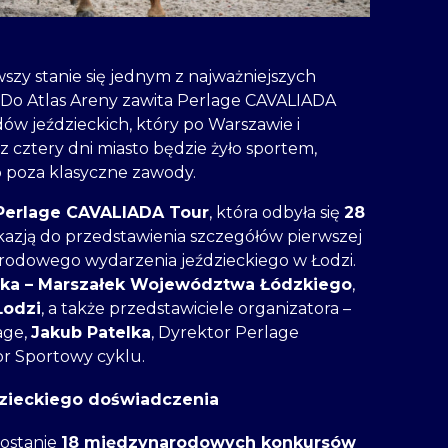
wszy stanie się jednym z najważniejszych
 Do Atlas Areny zawita Perlage CAVALIADA
w jeździeckich, który po Warszawie i
z cztery dni miasto będzie żyło sportem,
o poza klasyczne zawody.
Perlage CAVALIADA Tour
, która odbyła się
28
okazją do przedstawienia szczegółów pierwszej
arodowego wydarzenia jeździeckiego w Łodzi.
ka – Marszałek Województwa Łódzkiego
,
Łodzi
, a także przedstawiciele organizatora –
age,
Jakub Patelka
, Dyrektor Perlage
or Sportowy cyklu.
ździeckiego doświadczenia
zostanie
18 międzynarodowych konkursów