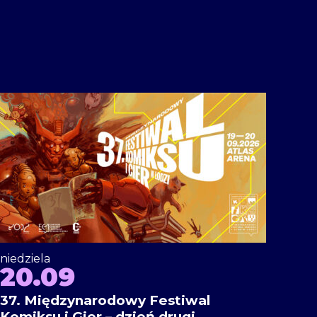
niedziela
20.09
37. Międzynarodowy Festiwal
Komiksu i Gier – dzień drugi