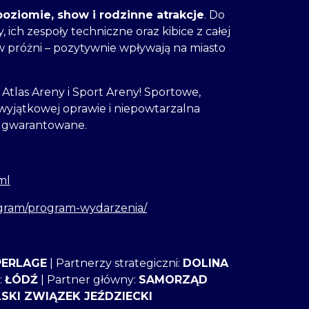
oziomie, show i rodzinne atrakcje
. Do
 ich zespoły techniczne oraz kibice z całej
ę w próżni – pozytywnie wpływają na miasto
 Atlas Areny i Sport Areny! Sportowe,
wyjątkowej oprawie i niepowtarzalna
e gwarantowane.
ml
program/program-wydarzenia/
PERLAGE
| Partnerzy strategiczni:
DOLINA
:
ŁÓDŹ
| Partner główny:
SAMORZĄD
SKI ZWIĄZEK JEŹDZIECKI