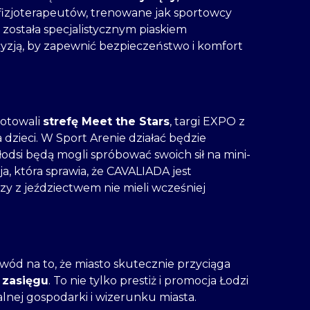
i fizjoterapeutów, trenowane jak sportowcy
 została specjalistycznym piaskiem
ją, by zapewnić bezpieczeństwo i komfort
gotowali
strefę Meet the Stars
, targi EXPO z
a dzieci. W Sport Arenie działać będzie
łodsi będą mogli spróbować swoich sił na mini-
a, która sprawia, że CAVALIADA jest
y z jeździectwem nie mieli wcześniej
ód na to, że miasto skutecznie przyciąga
zasięgu
. To nie tylko prestiż i promocja Łodzi
alnej gospodarki i wizerunku miasta.