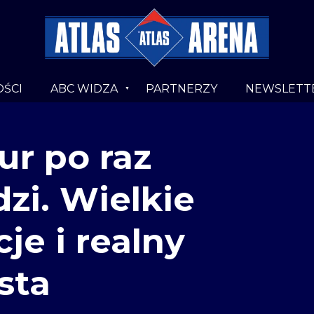
ŚCI
ABC WIDZA
PARTNERZY
NEWSLETT
r po raz
zi. Wielkie
e i realny
sta