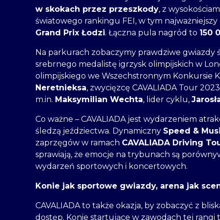
w skokach przez przeszkody
, z wysokościami
światowego rankingu FEI, w tym najważniejsz
Grand Prix Łodzi
. Łączna pula nagród to
150 
Na parkurach zobaczymy prawdziwe gwiazdy ś
srebrnego medalistę igrzysk olimpijskich w Lon
olimpijskiego we Wszechstronnym Konkursie 
Neretnieksa
, zwycięzcę CAVALIADA Tour 2023
m.in.
Maksymilian Wechta
, lider cyklu,
Jarosł
Co ważne – CAVALIADA jest wydarzeniem atrakcy
śledzą jeździectwa. Dynamiczny
Speed & Mus
zaprzęgów w ramach
CAVALIADA Driving To
sprawiają, że emocje na trybunach są porówny
wydarzeń sportowych i koncertowych.
Konie jak sportowe gwiazdy, arena jak sc
CAVALIADA to także okazja, by zobaczyć z blisk
dostęp. Konie startujące w zawodach tej rangi