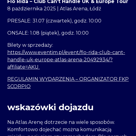
Flo Rida – Club Can’t Handle UK & Europe Tour
8 października 2025 | Atlas Arena, Łódź
PRESALE: 31.07 (czwartek), godz. 10:00
ONSALE: 1.08 (piątek), godz. 10:00
Bilety w sprzedaży:
https://www.eventim.pl/event/flo-rida-club-cant-
handle-uk-europe-atlas-arena-20492934/?
affiliate=AKU
REGULAMIN WYDARZENIA – ORGANIZATOR FKP
SCORPIO
wskazówki dojazdu
Na Atlas Arenę dotrzecie na wiele sposobów.
Komfortowo dojechać można komunikacją