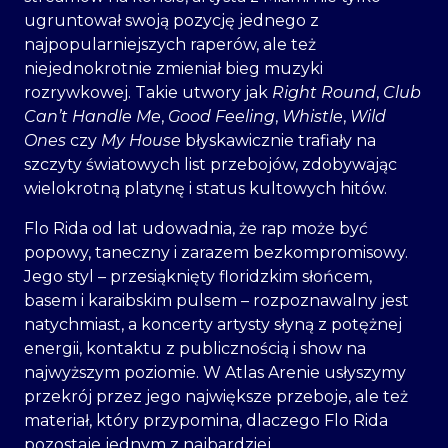
ugruntował swoją pozycję jednego z
najpopularniejszych raperów, ale też
niejednokrotnie zmieniał bieg muzyki
rozrywkowej. Takie utwory jak
Right Round
,
Club
Can’t Handle Me
,
Good Feeling
,
Whistle
,
Wild
Ones
czy
My House
błyskawicznie trafiały na
szczyty światowych list przebojów, zdobywając
wielokrotną platynę i status kultowych hitów.
Flo Rida od lat udowadnia, że rap może być
popowy, taneczny i zarazem bezkompromisowy.
Jego styl – przesiąknięty floridzkim słońcem,
basem i karaibskim pulsem – rozpoznawalny jest
natychmiast, a koncerty artysty słyną z potężnej
energii, kontaktu z publicznością i show na
najwyższym poziomie. W Atlas Arenie usłyszymy
przekrój przez jego największe przeboje, ale też
materiał, który przypomina, dlaczego Flo Rida
pozostaje jednym z najbardziej