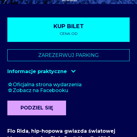
KUP BILET
CENA OD
Eventim
ZAREZERWUJ PARKING
Informacje praktyczne
Szatnia
10 zł
Oficjalna strona wydarzenia
Zobacz na Facebooku
Parking
Tak
Wnoszenie aparatów
Nie
PODZIEL SIĘ
Flo Rida, hip-hopowa gwiazda światowej