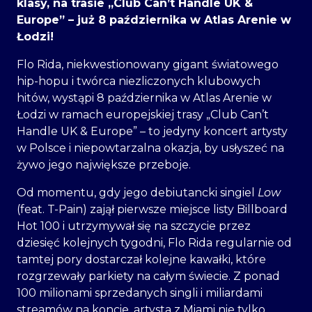
klasy, na trasie
„Club Can’t Handle UK &
Europe” – już 8 października w Atlas Arenie w
Łodzi!
Flo Rida, niekwestionowany gigant światowego
hip-hopu i twórca niezliczonych klubowych
hitów, wystąpi 8 października w Atlas Arenie w
Łodzi w ramach europejskiej trasy „Club Can’t
Handle UK & Europe” – to jedyny koncert artysty
w Polsce i niepowtarzalna okazja, by usłyszeć na
żywo jego największe przeboje.
Od momentu, gdy jego debiutancki singiel
Low
(feat. T-Pain) zajął pierwsze miejsce listy Billboard
Hot 100 i utrzymywał się na szczycie przez
dziesięć kolejnych tygodni, Flo Rida regularnie od
tamtej pory dostarczał kolejne kawałki, które
rozgrzewały parkiety na całym świecie. Z ponad
100 milionami sprzedanych singli i miliardami
streamów na koncie, artysta z Miami nie tylko