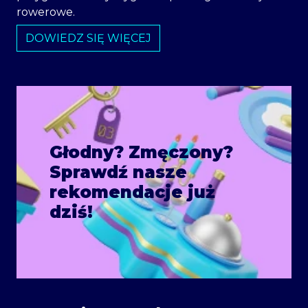
rowerowe.
DOWIEDZ SIĘ WIĘCEJ
Głodny? Zmęczony?
Sprawdź nasze
rekomendacje już
dziś!