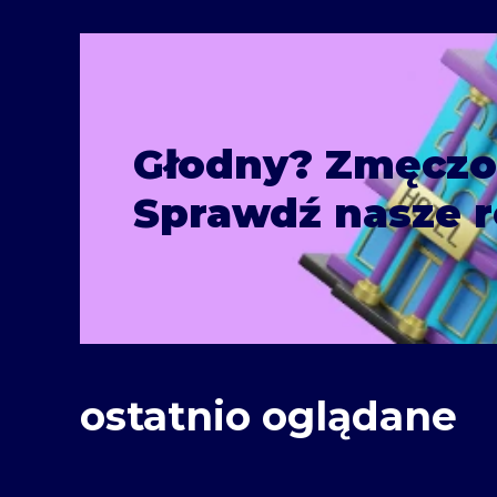
Głodny? Zmęcz
Sprawdź nasze r
ostatnio oglądane