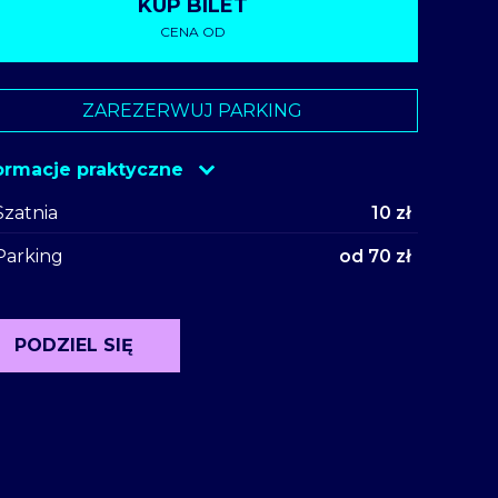
KUP BILET
CENA OD
going
ZAREZERWUJ PARKING
ormacje praktyczne
Szatnia
10 zł
Parking
od 70 zł
PODZIEL SIĘ