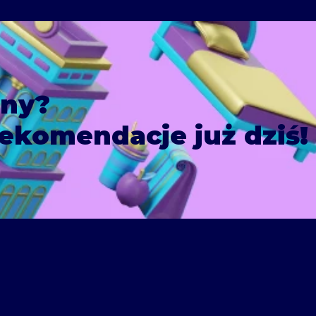
ony?
ekomendacje już dziś!