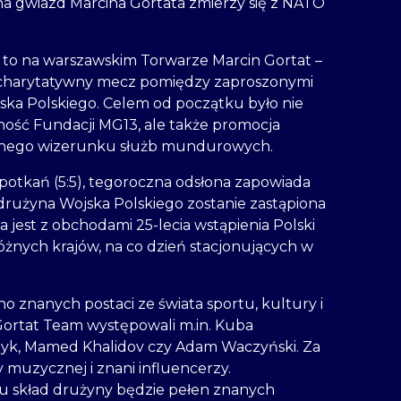
a gwiazd Marcina Gortata zmierzy się z NATO
dy to na warszawskim Torwarze Marcin Gortat –
 charytatywny mecz pomiędzy zaproszonymi
jska Polskiego. Celem od początku było nie
ność Fundacji MG13, ale także promocja
wnego wizerunku służb mundurowych.
spotkań (5:5), tegoroczna odsłona zapowiada
 drużyna Wojska Polskiego zostanie zastąpiona
 jest z obchodami 25-lecia wstąpienia Polski
óżnych krajów, na co dzień stacjonujących w
o znanych postaci ze świata sportu, kultury i
ortat Team występowali m.in. Kuba
czyk, Mamed Khalidov czy Adam Waczyński. Za
muzycznej i znani influencerzy.
ku skład drużyny będzie pełen znanych