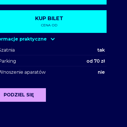
KUP BILET
CENA OD
ormacje praktyczne
kupBilecik
Szatnia
tak
Parking
od 70 zł
Wnoszenie aparatów
nie
PODZIEL SIĘ