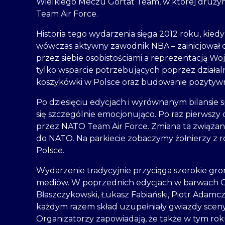
Wielkiego Meczu Gortat Team, w której drużyn
Team Air Force.
Historia tego wydarzenia sięga 2012 roku, kie
wówczas aktywny zawodnik NBA – zainicjował
przez siebie osobistościami a reprezentacją Wo
tylko wsparcie potrzebujących poprzez działal
koszykówki w Polsce oraz budowanie pozyty
Po dziesięciu edycjach i wyrównanym bilansie 
się szczególnie emocjonująco. Po raz pierwszy
przez NATO Team Air Force. Zmiana ta związana
do NATO. Na parkiecie zobaczymy żołnierzy z r
Polsce.
Wydarzenie tradycyjnie przyciąga szerokie gron
mediów. W poprzednich edycjach w barwach G
Błaszczykowski, Łukasz Fabiański, Piotr Adam
każdym razem skład uzupełniały gwiazdy sceny 
Organizatorzy zapowiadają, że także w tym ro