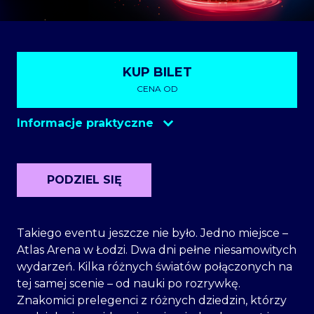
KUP BILET
CENA OD
Informacje praktyczne
e-bilet.pl
eventim
PODZIEL SIĘ
kup-bilecik
Takiego eventu jeszcze nie było. Jedno miejsce –
bileteria.pl
Atlas Arena w Łodzi. Dwa dni pełne niesamowitych
wydarzeń. Kilka różnych światów połączonych na
konik.com
tej samej scenie – od nauki po rozrywkę.
Znakomici prelegenci z różnych dziedzin, którzy